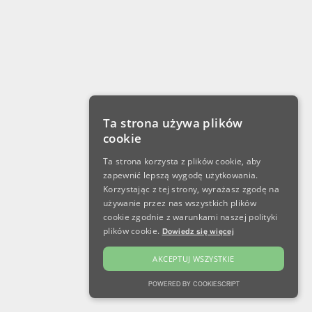
Ta strona używa plików
cookie
Ta strona korzysta z plików cookie, aby
zapewnić lepszą wygodę użytkowania.
Korzystając z tej strony, wyrażasz zgodę na
używanie przez nas wszystkich plików
cookie zgodnie z warunkami naszej polityki
plików cookie.
Dowiedz się więcej
AKCEPTUJ WSZYSTKIE
POWERED BY COOKIESCRIPT