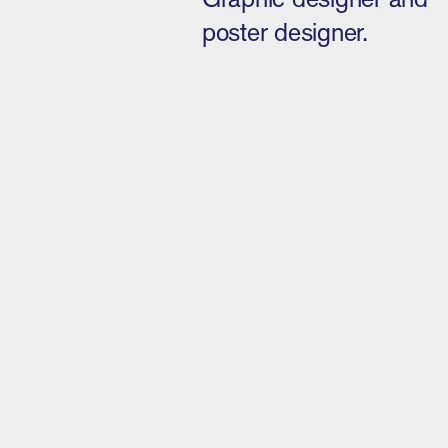
poster designer.
More:
Website
This proj
Fund.