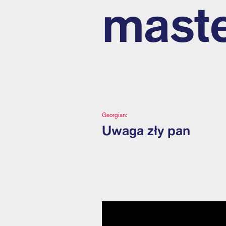
mast
Georgian:
Uwaga zły pan