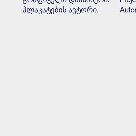
პლაკატების ავტორი.
Auto
ect is co-financed by the Minister of Culture and National Heritage of the Repu