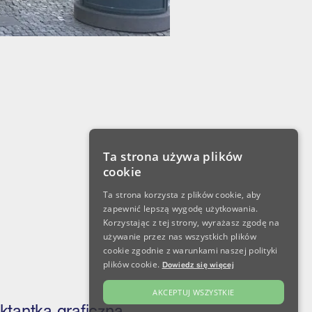
Ta strona używa plików
cookie
Ta strona korzysta z plików cookie, aby
zapewnić lepszą wygodę użytkowania.
Korzystając z tej strony, wyrażasz zgodę na
używanie przez nas wszystkich plików
cookie zgodnie z warunkami naszej polityki
plików cookie.
Dowiedz się więcej
AKCEPTUJ WSZYSTKIE
ktantka graficzna.