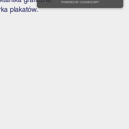
POWERED BY COOKIESCRIPT
rka plakatów.
blic of Poland from the Culture Promotion