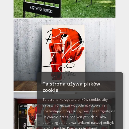
Ta strona używa plików
cookie
Ta strona korzysta z plików cookie, aby
zapewnić lepszą wygodę użytkowania.
Korzystając z tej strony, wyrażasz zgodę na
używanie przez nas wszystkich plików
cookie zgodnie z warunkami naszej polityki
plików cookie.
Dowiedz się więcej