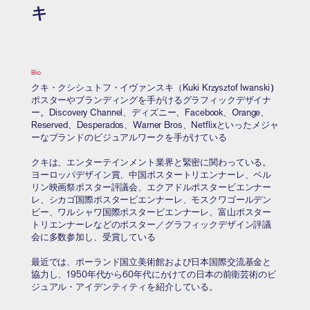
キ
Bio
クキ・クシシュトフ・イヴァンスキ（Kuki Krzysztof Iwanski
）
ポスターやブランディングを手がけるグラフィックデザイナ
ー。Discovery Channel、ディズニー、Facebook、Orange、
Reserved、Desperados、Warner Bros、Netflixといったメジャ
ーなブランドのビジュアルワークを手がけている
クキは、エンターテインメント業界と緊密に関わっている。
ヨーロッパデザイン賞、中国ポスタートリエンナーレ、ベル
リン映画祭ポスター評議会、エクアドルポスタービエンナー
レ、シカゴ国際ポスタービエンナーレ、モスクワゴールデン
ビー、ワルシャワ国際ポスタービエンナーレ、富山ポスター
トリエンナーレなどのポスター／グラフィックデザイン評議
会に多数参加し、受賞している
最近では、ポーランド国立美術館および日本国際交流基金と
協力し、1950年代から60年代にかけての日本の前衛芸術のビ
ジュアル・アイデンティティを紹介している。