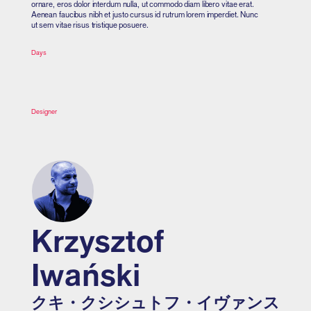
ornare, eros dolor interdum nulla, ut commodo diam libero vitae erat.
Aenean faucibus nibh et justo cursus id rutrum lorem imperdiet. Nunc
ut sem vitae risus tristique posuere.
Days
Designer
Krzysztof
Iwański
クキ・クシシュトフ・イヴァンス