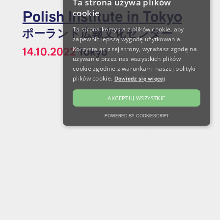
Ta strona używa plików
cookie
Polish Institute in Tokyo
Ta strona korzysta z plików cookie, aby
ポーランド広報文化センター
zapewnić lepszą wygodę użytkowania.
14.10.2022
Tokyo
Korzystając z tej strony, wyrażasz zgodę na
używanie przez nas wszystkich plików
cookie zgodnie z warunkami naszej polityki
plików cookie.
Dowiedz się więcej
AKCEPTUJ WSZYSTKIE
POWERED BY COOKIESCRIPT
Kodaira Masayoshi
古平 正義
19.10.2022
Tokyo