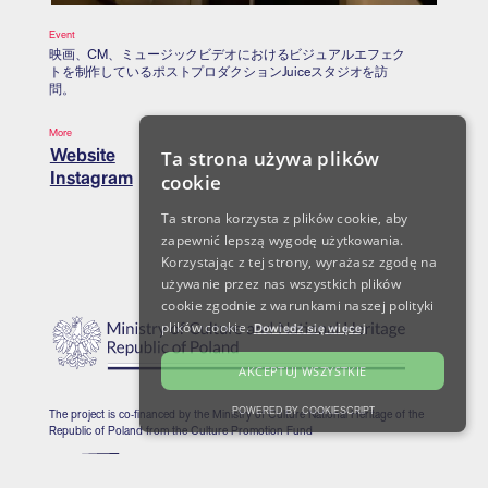
Event
映画、CM、ミュージックビデオにおけるビジュアルエフェク
トを制作しているポストプロダクションJuiceスタジオを訪
問。
More
Website
Ta strona używa plików
Instagram
cookie
Ta strona korzysta z plików cookie, aby
zapewnić lepszą wygodę użytkowania.
Korzystając z tej strony, wyrażasz zgodę na
używanie przez nas wszystkich plików
cookie zgodnie z warunkami naszej polityki
plików cookie.
Dowiedz się więcej
AKCEPTUJ WSZYSTKIE
POWERED BY COOKIESCRIPT
The project is co-financed by the Ministry of Culture National Heritage of the
Republic of Poland from the Culture Promotion Fund