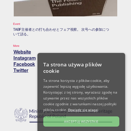
Event
TABF主催者との打ち合わせとフェア視察。 次号への参加につ
いて語る。
More
Website
Instagram
Ta strona używa plików
Facebook
Twitter
cookie
Ta strona korzysta z plików cookie, aby
zapewnić lepszą wygodę użytkowania.
Korzystając z tej strony, wyrażasz zgodę na
używanie przez nas wszystkich plików
cookie zgodnie z warunkami naszej polityki
plików cookie.
Dowiedz się więcej
AKCEPTUJ WSZYSTKIE