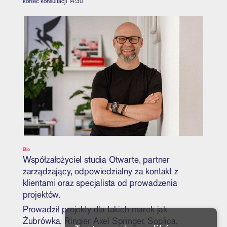
koniec konsultacji
14:30
Bio
Współzałożyciel studia Otwarte, partner
zarządzający, odpowiedzialny za kontakt z
klientami oraz specjalista od prowadzenia
projektów.
Prowadził projekty dla takich marek jak
Żubrówka, Ringier Axel Springer, Soplica,