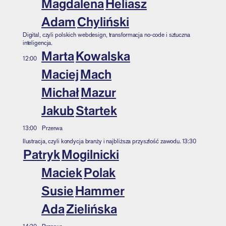
Magdalena
Heliasz
10:30
Adam
Chyliński
10:30
Digital, czyli polskich webdesign, transformacja no-code i sztuczna
inteligencja.
Marta
Kowalska
12:00
Maciej
Mach
12:00
Michał
Mazur
12:00
Jakub
Startek
12:00
13:00
Przerwa
Ilustracja, czyli kondycja branży i najbliższa przyszłość zawodu.
13:30
Patryk
Mogilnicki
Maciek
Polak
13:30
Susie
Hammer
13:30
Ada
Zielińska
13:30