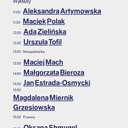
Wykłady
Aleksandra
Artymowska
11:00
Maciek
Polak
11:30
Ada
Zielińska
12:00
Urszula
Tofil
12:30
13:00
Niespodzianka
Maciej
Mach
13:30
Małgorzata
Bieroza
14:00
Jan
Estrada-Osmycki
14:30
15:00
Magdalena
Miernik
Grzesiowska
15:30
Przerwa
Oksana
Shmygol