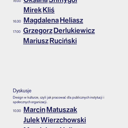
16:00
Mirek
Kliś
16:00
Magdalena
Heliasz
16:30
Grzegorz
Derlukiewicz
17:00
Mariusz
Ruciński
17:00
Dyskusje
Design w kulturze, czyli jak pracować dla publicznych instytucji i
społecznych organizacji.
Marcin
Matuszak
10:30
Julek
Wierzchowski
10:30