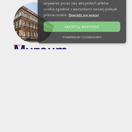
używanie przez nas wszystkich plików
cookie zgodnie z warunkami naszej polityki
plików cookie.
Dowiedz się więcej
AKCEPTUJ WSZYSTKIE
POWERED BY COOKIESCRIPT
Muzeum
Gdzie?
Etnograficzne
Kredytowa 1, Warszawa
Co jeszcze?
W ramach biletu:
wielokrotny wstęp na wydarzenie przez
cały dzień