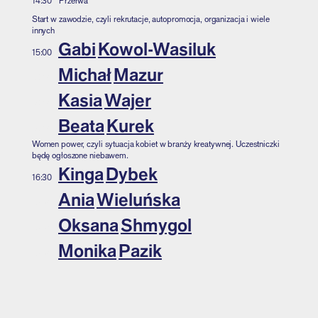
14:30
Przerwa
Start w zawodzie, czyli rekrutacje, autopromocja, organizacja i wiele
innych
Gabi
Kowol-Wasiluk
15:00
Michał
Mazur
15:00
Kasia
Wajer
15:00
Beata
Kurek
15:00
Women power, czyli sytuacja kobiet w branży kreatywnej. Uczestniczki
będę ogłoszone niebawem.
Kinga
Dybek
16:30
Ania
Wieluńska
16:30
Oksana
Shmygol
16:30
Monika
Pazik
16:30