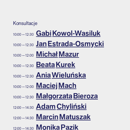
Konsultacje
Gabi
Kowol-Wasiluk
10:00
—
12:30
Jan
Estrada-Osmycki
10:00
—
12:30
Michał
Mazur
10:00
—
12:00
Beata
Kurek
10:00
—
12:30
Ania
Wieluńska
10:00
—
12:30
Maciej
Mach
10:00
—
12:00
Małgorzata
Bieroza
10:00
—
12:30
Adam
Chyliński
12:00
—
14:30
Marcin
Matuszak
12:00
—
14:30
Monika
Pazik
12:00
—
14:30