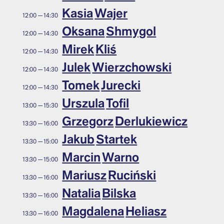
Kasia
Wajer
12:00
—
14:30
Oksana
Shmygol
12:00
—
14:30
Mirek
Kliś
12:00
—
14:30
Julek
Wierzchowski
12:00
—
14:30
Tomek
Jurecki
12:00
—
14:30
Urszula
Tofil
13:00
—
15:30
Grzegorz
Derlukiewicz
13:30
—
16:00
Jakub
Startek
13:30
—
15:00
Marcin
Warno
13:30
—
15:00
Mariusz
Ruciński
13:30
—
16:00
Natalia
Bilska
13:30
—
16:00
Magdalena
Heliasz
13:30
—
16:00