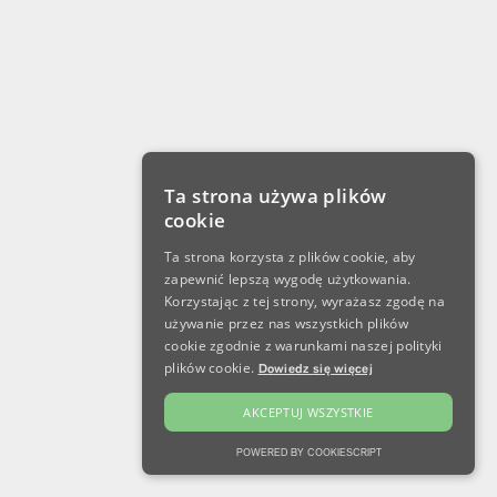
Ta strona używa plików
cookie
Ta strona korzysta z plików cookie, aby
zapewnić lepszą wygodę użytkowania.
Korzystając z tej strony, wyrażasz zgodę na
używanie przez nas wszystkich plików
cookie zgodnie z warunkami naszej polityki
plików cookie.
Dowiedz się więcej
AKCEPTUJ WSZYSTKIE
POWERED BY COOKIESCRIPT