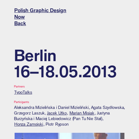
Polish Graphic Design
Now
Back
Berlin
16–18.05.2013
Partners
TypoTalks
Participants
Aleksandra Mizielińska i Daniel Mizieliński, Agata Szydłowska,
Grzegorz Laszuk,
Jacek Utko
,
Marian Misiak
, Justyna
Burzyńska i Maciej Lebiedowicz (Pan Tu Nie Stał),
Honza Zamojski
, Piotr Rypson