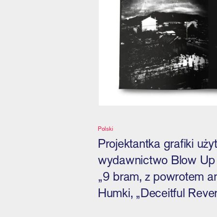
Polski
Projektantka grafiki uż
wydawnictwo Blow Up Pr
„9 bram, z powrotem an
Humki, „Deceitful Reve