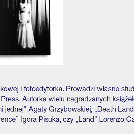
ytkowej i fotoedytorka. Prowadzi własne stud
ess. Autorka wielu nagradzanych książek f
i jednej” Agaty Grzybowskiej, „Death Lan
rence” Igora Pisuka, czy „Land” Lorenzo C