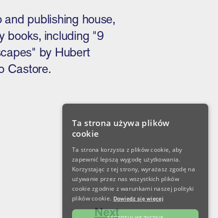
o and publishing house,
 books, including "9
scapes" by Hubert
o Castore.
Ta strona używa plików
cookie
Ta strona korzysta z plików cookie, aby
zapewnić lepszą wygodę użytkowania.
Korzystając z tej strony, wyrażasz zgodę na
używanie przez nas wszystkich plików
cookie zgodnie z warunkami naszej polityki
plików cookie.
Dowiedz się więcej
Next
AKCEPTUJ WSZYSTKIE