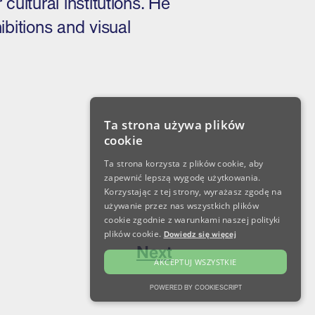
ultural institutions. He
bitions and visual
Ta strona używa plików
cookie
Ta strona korzysta z plików cookie, aby
zapewnić lepszą wygodę użytkowania.
Korzystając z tej strony, wyrażasz zgodę na
używanie przez nas wszystkich plików
cookie zgodnie z warunkami naszej polityki
plików cookie.
Dowiedz się więcej
Next
AKCEPTUJ WSZYSTKIE
POWERED BY COOKIESCRIPT