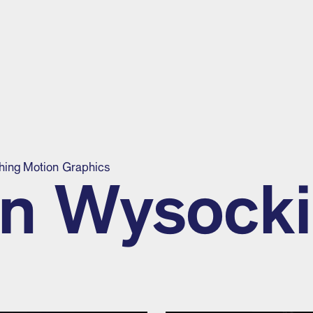
shing
Motion Graphics
in Wysocki