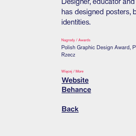
Designer, educator and r
has designed posters, b
identities.
Nagrody / Awards
Polish Graphic Design Award, P
Rzecz
Więcej / More
Website
Behance
Back