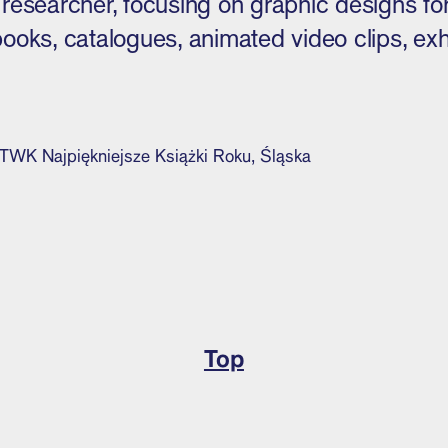
esearcher, focusing on graphic designs for c
ooks, catalogues, animated video clips, exhi
TWK Najpiękniejsze Książki Roku, Śląska
Top