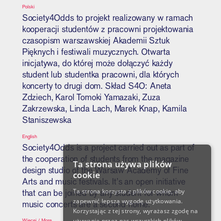
Polski
Society4Odds to projekt realizowany w ramach
kooperacji studentów z pracowni projektowania
czasopism warszawskiej Akademii Sztuk
Pięknych i festiwali muzycznych. Otwarta
inicjatywa, do której może dołączyć każdy
student lub studentka pracowni, dla których
koncerty to drugi dom. Skład S4O: Aneta
Zdziech, Karol Tomoki Yamazaki, Zuza
Zakrzewska, Linda Lach, Marek Knap, Kamila
Staniszewska
English
Society4Odds is a project carried out as part of
the cooperation of students from the magazine
Ta strona używa plików
design studio of the Warsaw Academy of Fine
cookie
Arts and music festivals. It’s an open initiative
Ta strona korzysta z plików cookie, aby
that can be joined by any student for whom
zapewnić lepszą wygodę użytkowania.
music concerts are a second home.
Korzystając z tej strony, wyrażasz zgodę na
używanie przez nas wszystkich plików
Więcej / More