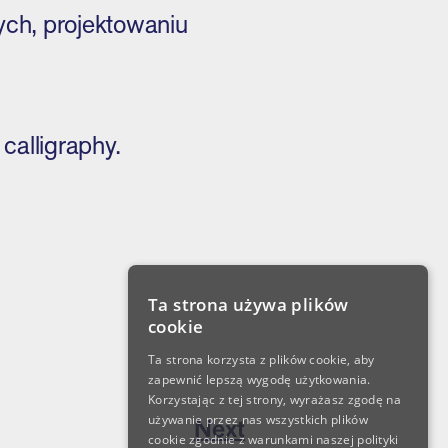
nych, projektowaniu
 calligraphy.
Ta strona używa plików
cookie
Ta strona korzysta z plików cookie, aby
zapewnić lepszą wygodę użytkowania.
Korzystając z tej strony, wyrażasz zgodę na
używanie przez nas wszystkich plików
Next
cookie zgodnie z warunkami naszej polityki